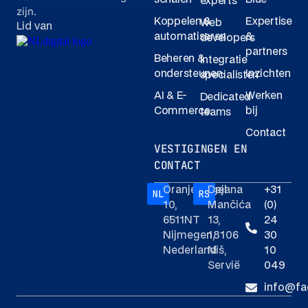
experts
zijn.
Koppelen &
Expertise
Web
Lid van
automatiseren
&
developers
partners
Beheren &
Integratie
ondersteunen
Inzichten
specialisten
AI & E-
Werken
Dedicated
Commerce
bij
teams
Contact
VESTIGINGEN EN
CONTACT
Oranjesingel
Dejana
+31
10,
Mančića
(0)
6511NT
13,
24
Nijmegen,
18106
30
Nederland
Niš,
10
Servië
049
info@fa