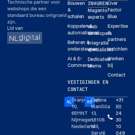
Technische partner voor
INHUREN
Bouwen
Over
webshops die een
&
Factor
Magento
standaard bureau ontgroeid
schalen
Blue
experts
zijn.
Koppelen &
Expertise
Web
Lid van
automatiseren
&
developers
partners
Beheren &
Integratie
ondersteunen
Inzichten
specialisten
AI & E-
Werken
Dedicated
Commerce
bij
teams
Contact
VESTIGINGEN EN
CONTACT
Oranjesingel
Dejana
+31
10,
Mančića
(0)
6511NT
13,
24
Nijmegen,
18106
30
Nederland
Niš,
10
Servië
049