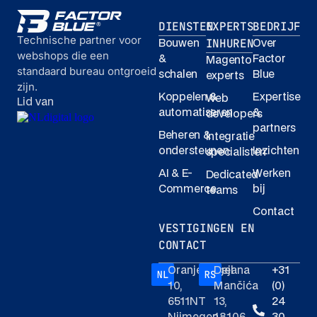
DIENSTEN
EXPERTS
BEDRIJF
Technische partner voor
INHUREN
Bouwen
Over
webshops die een
&
Factor
Magento
standaard bureau ontgroeid
schalen
Blue
experts
zijn.
Koppelen &
Expertise
Web
Lid van
automatiseren
&
developers
partners
Beheren &
Integratie
ondersteunen
Inzichten
specialisten
AI & E-
Werken
Dedicated
Commerce
bij
teams
Contact
VESTIGINGEN EN
CONTACT
Oranjesingel
Dejana
+31
10,
Mančića
(0)
6511NT
13,
24