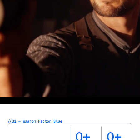
//01 — Waarom Factor Blue
0
+
0
+