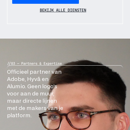
BEKIJK ALLE DIENSTEN
//03 — Partners & Expertise
Officieel partner van
Adobe, Hyvä en
Alumio. Geen logo’s
voor aan de muur,
maar directe lijnen
met de makers van je
platform.