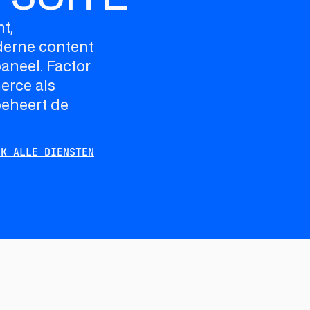
t,
derne content
aneel. Factor
erce als
beheert de
JK ALLE DIENSTEN