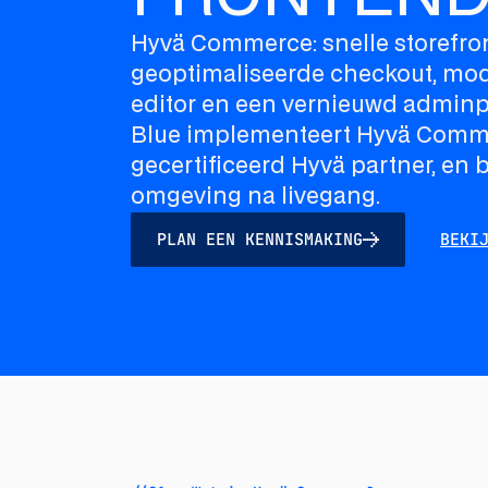
Hyvä Commerce: snelle storefron
geoptimaliseerde checkout, mo
editor en een vernieuwd adminp
Blue implementeert Hyvä Comm
gecertificeerd Hyvä partner, en 
omgeving na livegang.
PLAN EEN KENNISMAKING
BEKI