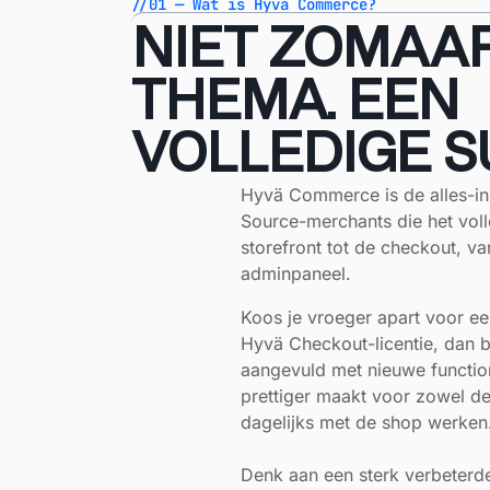
//01 — Wat is Hyvä Commerce?
NIET ZOMAA
THEMA. EEN
VOLLEDIGE SU
Hyvä Commerce is de alles-in
Source-merchants die het volle
storefront tot de checkout, v
adminpaneel.
Koos je vroeger apart voor e
Hyvä Checkout-licentie, dan
aangevuld met nieuwe function
prettiger maakt voor zowel d
dagelijks met de shop werken
Denk aan een sterk verbeterde