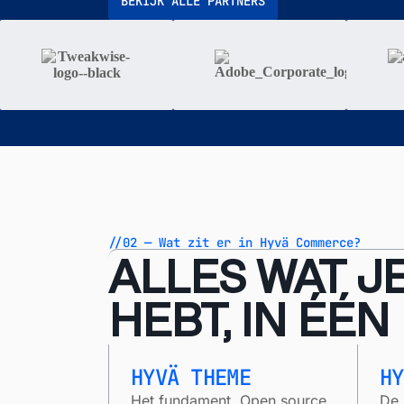
BEKIJK ALLE PARTNERS
//02 — Wat zit er in Hyvä Commerce?
ALLES WAT J
HEBT, IN ÉÉN
HYVÄ THEME
HY
Het fundament. Open source
De 