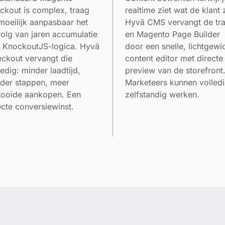
ckout is complex, traag
realtime ziet wat de klant z
moeilijk aanpasbaar het
Hyvä CMS vervangt de tr
olg van jaren accumulatie
en Magento Page Builder
 KnockoutJS-logica. Hyvä
door een snelle, lichtgewi
ckout vervangt die
content editor met directe
ledig: minder laadtijd,
preview van de storefront
der stappen, meer
Marketeers kunnen volled
tooide aankopen. Een
zelfstandig werken.
ecte conversiewinst.