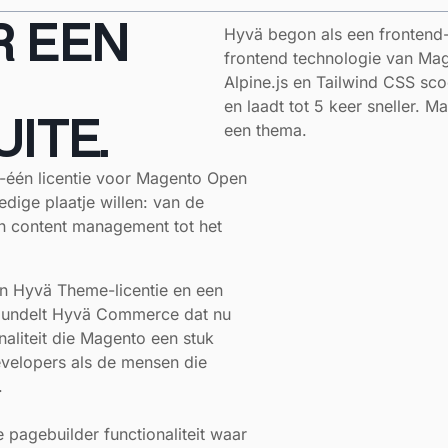
R EEN
Hyvä begon als een frontend-
frontend technologie van Ma
Alpine.js en Tailwind CSS sc
en laadt tot 5 keer sneller. 
ITE.
een thema.
-één licentie voor Magento Open
dige plaatje willen: van de
an content management tot het
en Hyvä Theme-licentie en een
 bundelt Hyvä Commerce dat nu
aliteit die Magento een stuk
evelopers als de mensen die
.
 pagebuilder functionaliteit waar