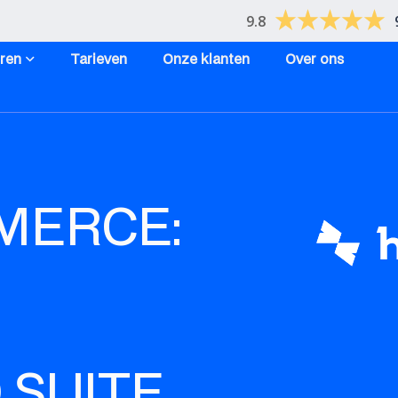
9.8
uren
Tarieven
Onze klanten
Over ons
MERCE:
 SUITE