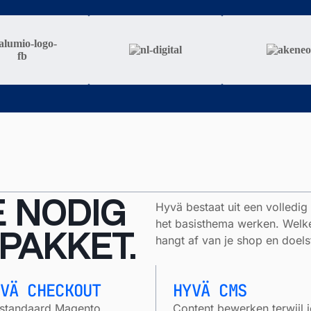
E NODIG
Hyvä bestaat uit een volledi
het basisthema werken. Welke
 PAKKET.
hangt af van je shop en doelst
VÄ CHECKOUT
HYVÄ CMS
standaard Magento
Content bewerken terwijl j