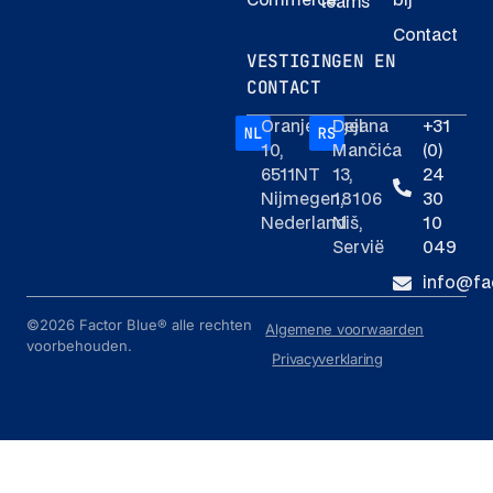
Commerce
bij
teams
Contact
VESTIGINGEN EN
CONTACT
Oranjesingel
Dejana
+31
10,
Mančića
(0)
6511NT
13,
24
Nijmegen,
18106
30
Nederland
Niš,
10
Servië
049
info@fa
©2026 Factor Blue® alle rechten
Algemene voorwaarden
voorbehouden.
Privacyverklaring