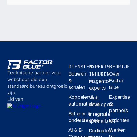
DIENSTEN
EXPERTS
BEDRIJF
Technische partner voor
INHUREN
Bouwen
Over
webshops die een
&
Factor
Magento
standaard bureau ontgroeid
schalen
Blue
experts
zijn.
Koppelen &
Expertise
Web
Lid van
automatiseren
&
developers
partners
Beheren &
Integratie
ondersteunen
Inzichten
specialisten
AI & E-
Werken
Dedicated