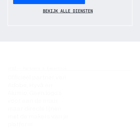
BEKIJK ALLE DIENSTEN
//03 — Partners & Expertise
Officieel partner van
Adobe, Hyvä en
Alumio. Geen logo’s
voor aan de muur,
maar directe lijnen
met de makers van je
platform.