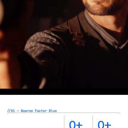
//01 — Waarom Factor Blue
0
+
0
+